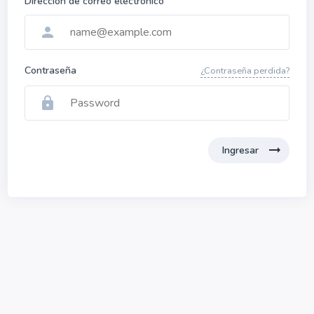
Dirección de correo electrónico
person
Contraseña
¿Contraseña perdida?
lock
arrow_right_alt
Ingresar